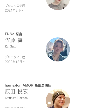
プルエクステ歴
​2021年9月〜
東京都 渋谷区
Fi-Ne 原宿
佐藤 海
Kai Sato
プルエクステ歴
​2022年12月〜
東京都豊島区
hair salon AMOR 高田馬場店
原田 悦宏
Etsuhiro Harada