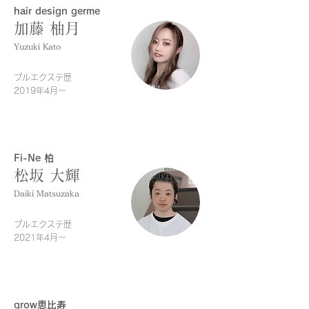
hair design germe
加藤 柚月
Yuzuki Kato
プルエクステ歴
​2019年4月〜
千葉県 柏市
Fi-Ne 柏
松坂 大輝
Daiki Matsuzaka
プルエクステ歴
​2021年4月〜
東京都 渋谷区
grow恵比寿