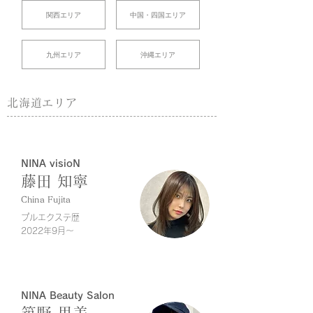
関西エリア
中国・四国エリア
九州エリア
沖縄エリア
北海道エリア
北海道 札幌市
NINA visioN
藤田 知寧
China Fujita
プルエクステ歴
2022年9月〜
北海道 札幌市
NINA Beauty Salon