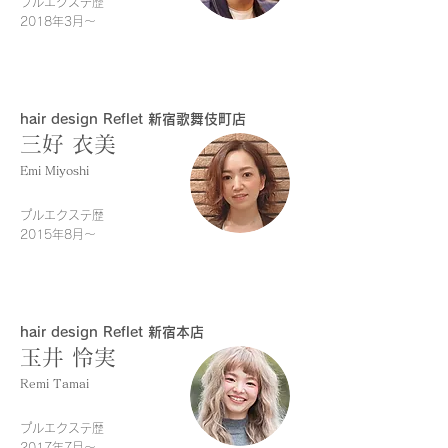
プルエクステ歴
2018年3月〜
東京都 新宿区
hair design Reflet 新宿歌舞伎町店
三好 衣美
Emi Miyoshi
プルエクステ歴
​2015年8月〜
東京都 新宿区
hair design Reflet 新宿本店
玉井 怜実
Remi Tamai
プルエクステ歴
​2017年7月〜