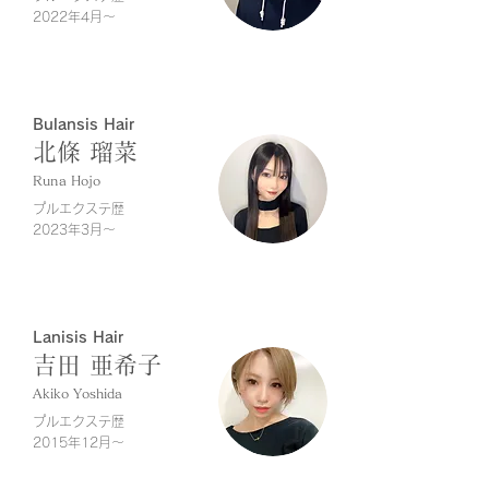
​2022年4月〜
宮城県 仙台市
Bulansis Hair
北條 瑠菜
Runa Hojo
プルエクステ歴
2023年3月〜
宮城県 仙台市
Lanisis Hair
吉田 亜希子
Akiko Yoshida
プルエクステ歴
2015年12月〜