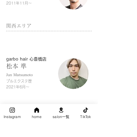
2011年11月〜
関西エリア
大阪府 大阪市
garbo hair 心斎橋店
松本 準
Jun Matsumoto
プルエクステ歴
2021年6月〜
大阪府 大阪市
Instagram
home
salon一覧
TikTok
colext by IVAn 難波
木下 智絵子
Chieko Kinoshita