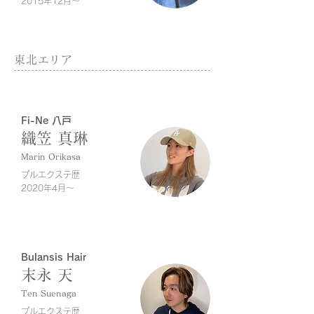
2015年12月〜
東北エリア
青森県 八戸市
Fi-Ne 八戸
織笠 真琳
Marin Orikasa
プルエクステ歴
2020年4月〜
宮城県 仙台市
Bulansis Hair
末永 天
Ten Suenaga
プルエクステ歴