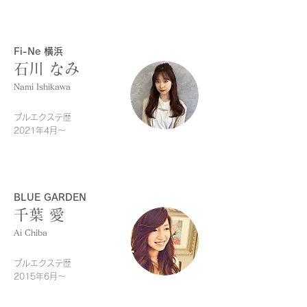
神奈川県 横浜市
Fi-Ne 横浜
石川 なみ
Nami Ishikawa
プルエクステ歴
2021年4月〜
神奈川県 藤沢市
BLUE GARDEN
千葉 愛
Ai Chiba
プルエクステ歴
2015年6月〜