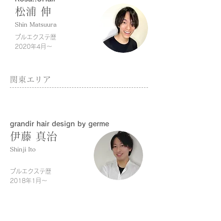
松浦 伸
Shin Matsuura
プルエクステ歴
2020年4月〜
関東エリア
千葉県 千葉市
grandir hair design by germe
伊藤 真治
Shinji Ito
プルエクステ歴
​2018年1月〜
千葉県 千葉市