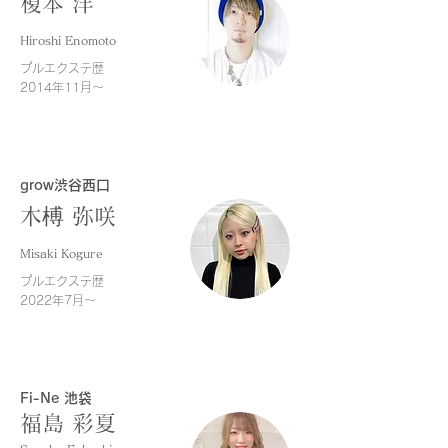
榎本 洋
Hiroshi Enomoto
プルエクステ歴
​2014年11月〜
東京都 渋谷区
grow渋谷西口
木榑 弥咲
Misaki Kogure
プルエクステ歴
2022年7月〜
東京都 豊島区
Fi-Ne 池袋
福島 彩夏