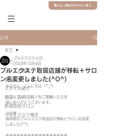
導入をご検討中のサロン様
記事
全て
プルエクステ公式
全て
2023年10月4日
プルエクステ取扱店舗が移転＋サロ
メディア掲載
ン名変更しました(^O^)
お知らせ・キャンペーン
みなさん、こんにちは（^_^）  
スタイル紹介
商品・お手入れ
いつもプルエクステをご愛顧いただき 
誠にありがとうございます。   
新規取扱サロン
この度 
プルエクステ検定
福岡県のプルエクステ取扱店が移転とサロン名変更
しました(^^)    
※※※※※※※※※※※※※※※※※  