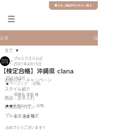
導入をご検討中のサロン様
記事
全て
プルエクステ公式
全て
2021年4月15日
【検定合格】沖縄県 clana
メディア掲載
2021年3月　
お知らせ・キャンペーン
★ベーシック　-合格-
スタイル紹介
　　 照喜名 茉鈴 様
商品・お手入れ
★★テクニック　-合格-
新規取扱サロン
プルエクステ検定
　　 新川 蓮蘭 様
おめでとうございます!!