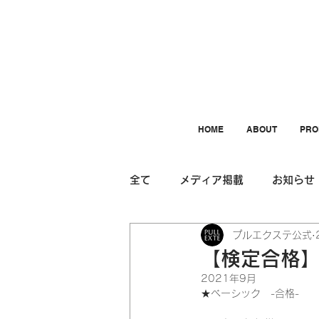
HOME
ABOUT
PRO
全て
メディア掲載
お知らせ
プルエクステ公式
プルエクステ検定
【検定合格】大阪
2021年9月　
★ベーシック　-合格-