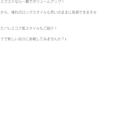
ルエクステなら一瞬でボリュームアップ！
だから、憧れのロングスタイルも思いのままに再現できます☆
したバレエコア風スタイルもご紹介！
テで新しい自分に挑戦してみませんか？♪