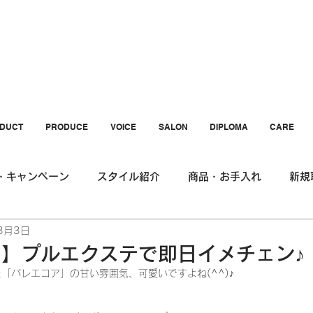
DUCT
PRODUCE
VOICE
SALON
DIPLOMA
CARE
・キャンペーン
スタイル紹介
商品・お手入れ
新規
3月3日
】プルエクステで即日イメチェン♪
「バレエコア」の甘い雰囲気、可愛いですよね(^^)♪