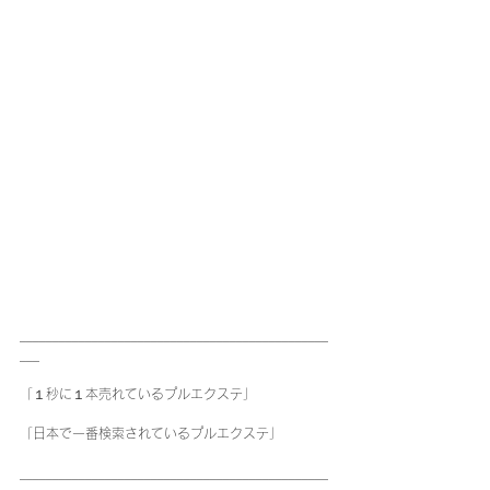
_______________________________________________
___
「１秒に１本売れているプルエクステ」
「日本で一番検索されているプルエクステ」
_______________________________________________