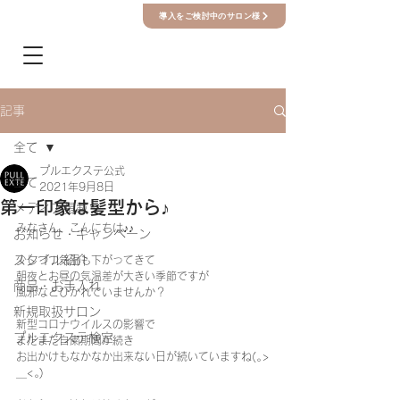
導入をご検討中のサロン様
記事
全て
プルエクステ公式
全て
2021年9月8日
第一印象は髪型から♪
メディア掲載
みなさん、こんにちは♪♪  
お知らせ・キャンペーン
スタイル紹介
少しづつ気温も下がってきて
朝夜とお昼の気温差が大きい季節ですが 
商品・お手入れ
風邪などひかれていませんか？  
新規取扱サロン
新型コロナウイルスの影響で 
プルエクステ検定
まだまだ自粛期間が続き 
お出かけもなかなか出来ない日が続いていますね(｡>
＿<｡)  