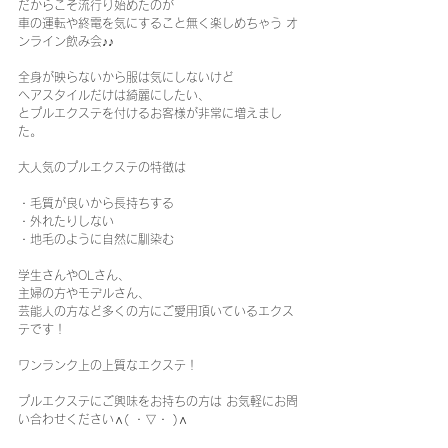
だからこそ流行り始めたのが
車の運転や終電を気にすること無く楽しめちゃう オ
ンライン飲み会♪♪  
全身が映らないから服は気にしないけど 
ヘアスタイルだけは綺麗にしたい、 
とプルエクステを付けるお客様が非常に増えまし
た。  
大人気のプルエクステの特徴は
・毛質が良いから長持ちする 
・外れたりしない 
・地毛のように自然に馴染む
学生さんやOLさん、 
主婦の方やモデルさん、 
芸能人の方など多くの方にご愛用頂いているエクス
テです！  
ワンランク上の上質なエクステ！ 
プルエクステにご興味をお持ちの方は お気軽にお問
い合わせください∧( ・▽・ )∧