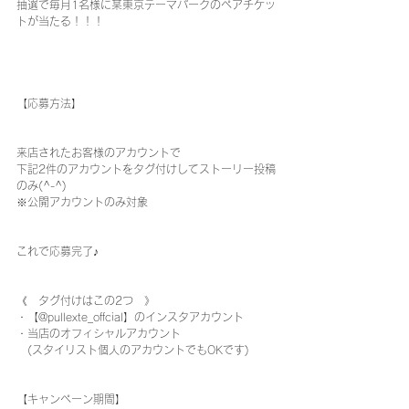
抽選で毎月1名様に某東京テーマパークのペアチケッ
トが当たる！！！
【応募方法】
来店されたお客様のアカウントで
下記2件のアカウントをタグ付けしてストーリー投稿
のみ(^-^)
※公開アカウントのみ対象
これで応募完了♪
《　タグ付けはこの2つ　》
・【@pullexte_offcial】のインスタアカウント
・当店のオフィシャルアカウント
　(スタイリスト個人のアカウントでもOKです)
【キャンペーン期間】