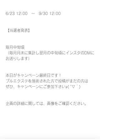
6/23 12:00　～　9/30 12:00
【当選者発表】
毎月中旬頃
（毎月月末に集計し翌月の中旬頃にインスタのDMに
お送りします）
本日がキャンペーン最終日です！
プルエクステを施術された方で投稿がまだの方は
ぜひ、キャンペーンにご参加下さい♪( ´▽｀)
企画の詳細に関しては、画像をご確認ください。