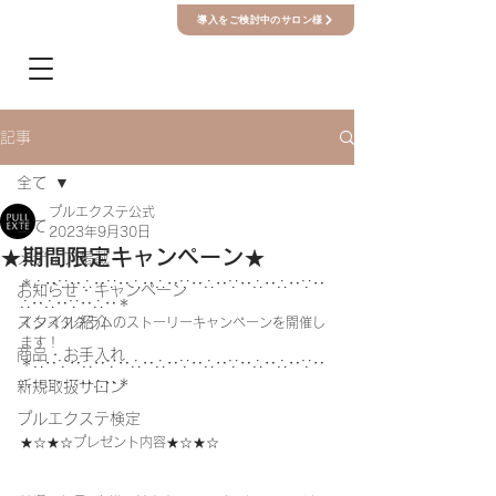
導入をご検討中のサロン様
記事
全て
プルエクステ公式
全て
2023年9月30日
★期間限定キャンペーン★
メディア掲載
＊∴‥∵‥∴‥∵‥∴‥∴‥∵‥∴‥∵‥∴‥∴‥∵‥
お知らせ・キャンペーン
∴‥∴‥∵‥∴‥＊
スタイル紹介
インスタグラムのストーリーキャンペーンを開催し
ます！
商品・お手入れ
＊∴‥∵‥∴‥∵‥∴‥∴‥∵‥∴‥∵‥∴‥∴‥∵‥
∴‥∴‥∵‥∴‥＊
新規取扱サロン
プルエクステ検定
★☆★☆プレゼント内容★☆★☆