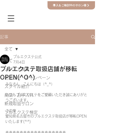
導入をご検討中のサロン様
記事
全て
プルエクステ公式
全て
7月4日
プルエクステ取扱店舗が移転
メディア掲載
OPEN(^O^)
お知らせ・キャンペーン
みなさん、こんにちは（^_^）  
スタイル紹介
商品・お手入れ
いつもプルエクステをご愛顧いただき誠にありがと
うございます。   
新規取扱サロン
この度 
プルエクステ検定
愛知県名古屋市のプルエクステ取扱店が移転OPEN
いたします(^^)    
※※※※※※※※※※※※※※※※※  