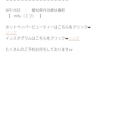
9月16日　：　愛知県丹羽郡扶桑町
 【　mifu（ミフ）　】  
ホットペッパービューティーはこちらをクリック➡
リンク
インスタグラムはこちらをクリック➡
リンク
たくさんのご予約お待ちしております♪♪