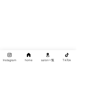
Instagram
home
salon一覧
TikTok
新規取扱サロン