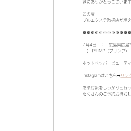
誠にありがとうございます。
この度 
プルエクステ取扱店が増えまし
※※※※※※※※※※※※
7月4日　：　広島県広島
 【　PRIMP（プリンプ）
ホットペッパービューテ
Instagramはこちら➡
リン
感染対策をしっかりと行っ
たくさんのご予約お待ちし