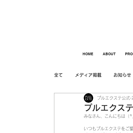
HOME
ABOUT
PRO
全て
メディア掲載
お知らせ
プルエクステ公式
プルエクステ検定
プルエクステ
みなさん、こんにちは（^_
いつもプルエクステをご愛