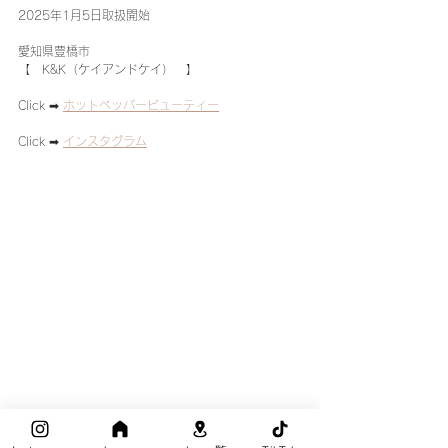
2025年1月5日取扱開始
愛知県豊橋市
【　K&K（ケイアンドケイ）　】
Click ➡ 
ホットペッパービューティー
Click ➡ 
インスタグラム