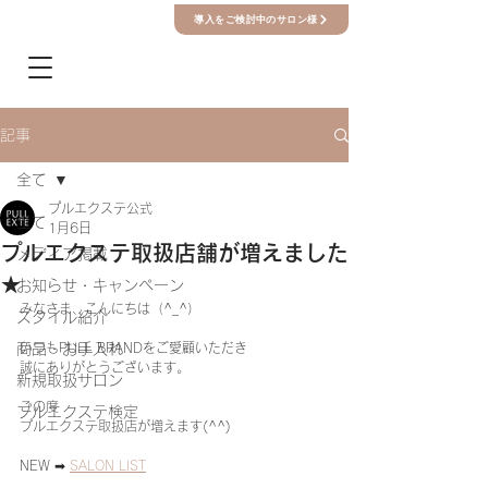
導入をご検討中のサロン様
記事
全て
プルエクステ公式
全て
1月6日
プルエクステ取扱店舗が増えました
メディア掲載
★
お知らせ・キャンペーン
みなさま、こんにちは（^_^） 
スタイル紹介
商品・お手入れ
いつもPULL BRANDをご愛顧いただき 
誠にありがとうございます。 
新規取扱サロン
この度 
プルエクステ検定
プルエクステ取扱店が増えます(^^) 
NEW ➡ 
SALON LIST