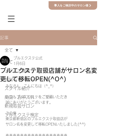
導入をご検討中のサロン様
記事
全て
プルエクステ公式
全て
1月6日
プルエクステ取扱店舗がサロン名変
メディア掲載
更して移転OPEN(^O^)
お知らせ・キャンペーン
みなさん、こんにちは（^_^）  
スタイル紹介
商品・お手入れ
いつもプルエクステをご愛顧いただき 
誠にありがとうございます。   
新規取扱サロン
この度 
プルエクステ検定
東京都新宿区のプルエクステ取扱店が
サロン名を変更して移転OPENいたしました(^^)    
※※※※※※※※※※※※※※※※※  