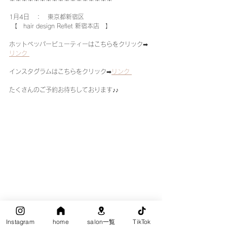
1月4日　：　東京都新宿区
 【　hair design Reflet 新宿本店　】  
ホットペッパービューティーはこちらをクリック➡
リンク 
インスタグラムはこちらをクリック➡
リンク 
たくさんのご予約お待ちしております♪♪
Instagram
home
salon一覧
TikTok