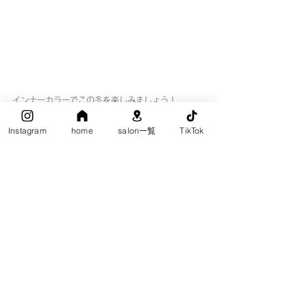
インナーカラーでこの冬を楽しみましょう！
Instagram
home
salon一覧
TikTok
_______________________________________________
____________
プルエクステの
公式インスタグラムで
色々な情報を発信しています♪
気になる方はチェックしてみてください！
プルエクステinstagram：@pullexte_official
_______________________________________________