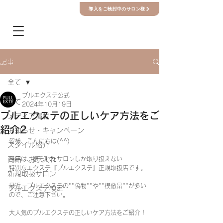
導入をご検討中のサロン様
記事
全て
プルエクステ公式
全て
2024年10月19日
プルエクステの正しいケア方法をご
メディア掲載
紹介2
お知らせ・キャンペーン
皆様、こんにちは(^^)
スタイル紹介
商品・お手入れ
当店は、限られたサロンしか取り扱えない
特別なエクステ『プルエクステ』正規取扱店です。
新規取扱サロン
最近、プルエクステの""偽物""や""模倣品""が多い
プルエクステ検定
ので、ご注意下さい。
大人気のプルエクステの正しいケア方法をご紹介！