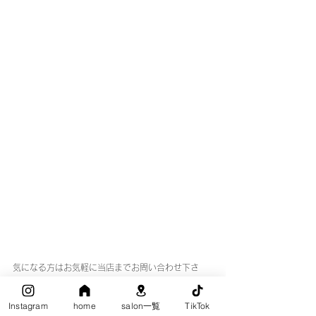
気になる方はお気軽に当店までお問い合わせ下さ
い。
_______________________________________________
Instagram
home
salon一覧
TikTok
____________