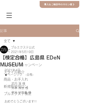
導入をご検討中のサロン様
記事
全て
プルエクステ公式
全て
2021年5月19日
【検定合格】広島県 EDeN
メディア掲載
MUSEUM
お知らせ・キャンペーン
2021年4月　
スタイル紹介
★ベーシック　-合格-
商品・お手入れ
　　 武内 温 様
新規取扱サロン
　　 井本 樺奈 様
　　 泉谷 紗弥香 様
プルエクステ検定
おめでとうございます!!