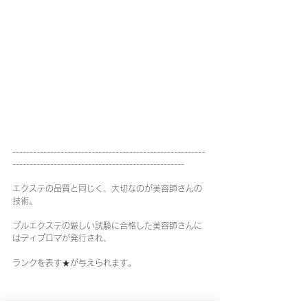
--------------------------------------------------------
--------------------------------------------------
エクステの品質と同じく、大切なのが美容師さんの
技術。
プルエクステの厳しい試験に合格した美容師さんに
はディプロマが発行され、
ランクを表す★が与えられます。