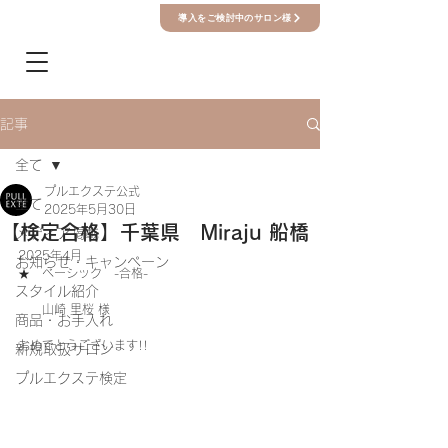
導入をご検討中のサロン様
記事
全て
プルエクステ公式
全て
2025年5月30日
【検定合格】千葉県 Miraju 船橋
メディア掲載
2025年4月　
お知らせ・キャンペーン
★　ベーシック　-合格-
スタイル紹介
　　山崎 里桜 
様
商品・お手入れ
おめでとうございます!!
新規取扱サロン
プルエクステ検定