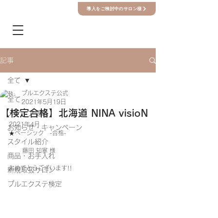
導入をご検討中のサロン様
記事
全て
プルエクステ公式
全て
2021年5月19日
【検定合格】北海道 NINA visioN
メディア掲載
2021年4月　
お知らせ・キャンペーン
★ベーシック　-合格-
スタイル紹介
　　 藤田 知寧 様
商品・お手入れ
おめでとうございます!!
新規取扱サロン
プルエクステ検定