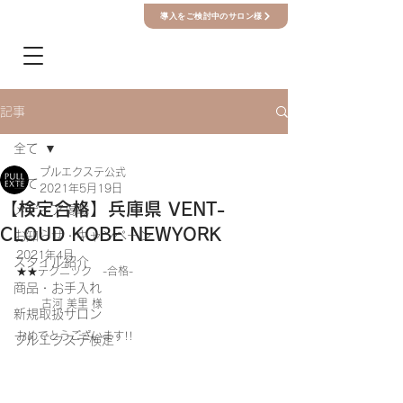
導入をご検討中のサロン様
記事
全て
プルエクステ公式
全て
2021年5月19日
【検定合格】兵庫県 VENT-
メディア掲載
CLOUD KOBE NEWYORK
お知らせ・キャンペーン
2021年4月　
スタイル紹介
★★テクニック　-合格-
商品・お手入れ
　　 古河 美里 様
新規取扱サロン
おめでとうございます!!
プルエクステ検定